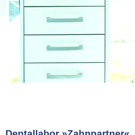
Dentallabor »Zahnpartner«